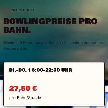
PREISLISTE
BOWLINGPREISE PRO
BAHN.
Maximal 8 Personen pro Bahn, Leihschuhe kommen pro
Person dazu.
DI.-DO. 16:00-22:30 UHR
27,50 €
pro Bahn/Stunde