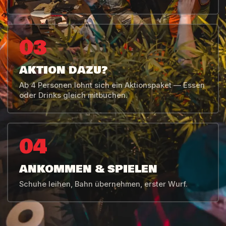
03
AKTION DAZU?
Ab 4 Personen lohnt sich ein Aktionspaket — Essen
oder Drinks gleich mitbuchen.
04
ANKOMMEN & SPIELEN
Schuhe leihen, Bahn übernehmen, erster Wurf.