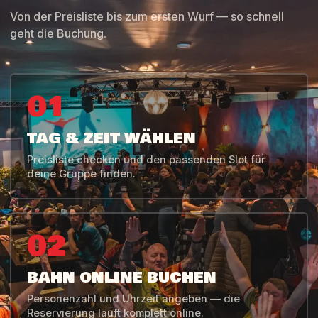
Von der Preisliste bis zum ersten Wurf — so schnell
geht die Buchung.
01
TAG & ZEIT WÄHLEN
Preisliste checken und den passenden Slot für
deine Gruppe finden.
02
BAHN ONLINE BUCHEN
Personenzahl und Uhrzeit angeben — die
Reservierung läuft komplett online.