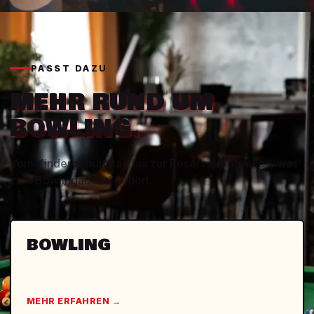
PASST DAZU
MEHR RUND UM
BOWLING.
Vom Kindergeburtstag bis zur Reservierung: alles, was
zum Bowlingabend gehört.
BOWLING
MEHR ERFAHREN
→