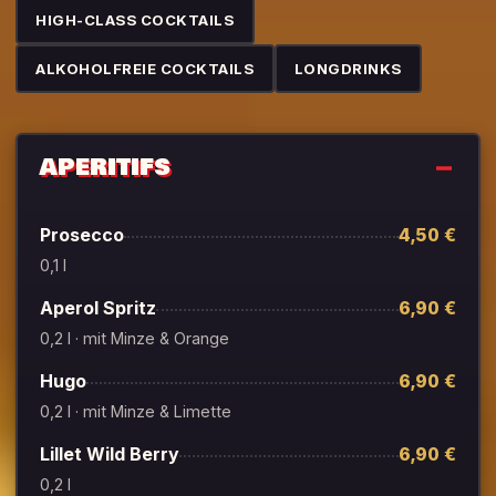
HIGH-CLASS COCKTAILS
ALKOHOLFREIE COCKTAILS
LONGDRINKS
APERITIFS
Prosecco
4,50 €
0,1 l
Aperol Spritz
6,90 €
0,2 l · mit Minze & Orange
Hugo
6,90 €
0,2 l · mit Minze & Limette
Lillet Wild Berry
6,90 €
0,2 l