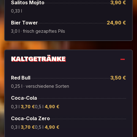
Salitos Mojito
3,90 €
0,33 l
Bier Tower
24,90 €
3,0 l · frisch gezapftes Pils
KALTGETRÄNKE
Red Bull
3,50 €
0,25 l · verschiedene Sorten
Coca-Cola
0,3 l
3,70 €
0,5 l
4,90 €
Coca-Cola Zero
0,3 l
3,70 €
0,5 l
4,90 €