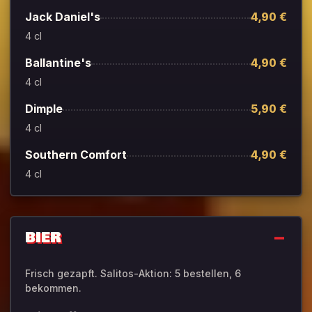
Jack Daniel's
4,90 €
4 cl
Ballantine's
4,90 €
4 cl
Dimple
5,90 €
4 cl
Southern Comfort
4,90 €
4 cl
BIER
Frisch gezapft. Salitos-Aktion: 5 bestellen, 6
bekommen.