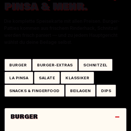
PINSA & MEHR.
Die komplette Speisekarte mit allen Preisen. Burger-
Patties kommen aus frischem Rinderhack, Schnitzel
werden frisch paniert — und zu jedem Hauptgericht
wählst du deine Beilage selbst.
BURGER
BURGER-EXTRAS
SCHNITZEL
LA PINSA
SALATE
KLASSIKER
SNACKS & FINGERFOOD
BEILAGEN
DIPS
BURGER