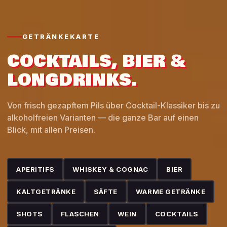
GETRÄNKEKARTE
COCKTAILS, BIER &
LONGDRINKS.
Von frisch gezapftem Pils über Cocktail-Klassiker bis zu
alkoholfreien Varianten — die ganze Bar auf einen
Blick, mit allen Preisen.
APERITIFS
WHISKEY & COGNAC
BIER
KALTGETRÄNKE
SÄFTE
WARME GETRÄNKE
SHOTS
FLASCHEN
WEIN
COCKTAILS