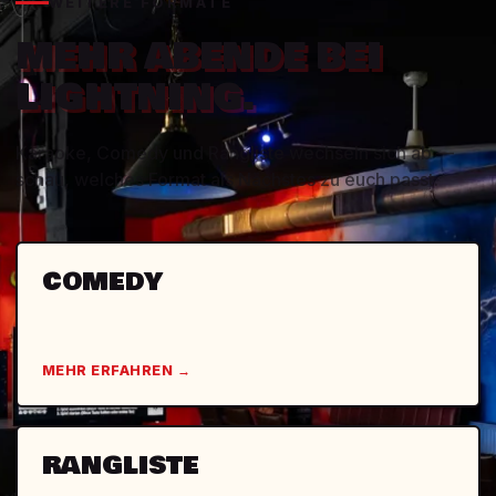
WEITERE FORMATE
MEHR ABENDE BEI
LIGHTNING.
Karaoke, Comedy und Rangliste wechseln sich ab —
schau, welches Format als Nächstes zu euch passt.
COMEDY
MEHR ERFAHREN →
RANGLISTE