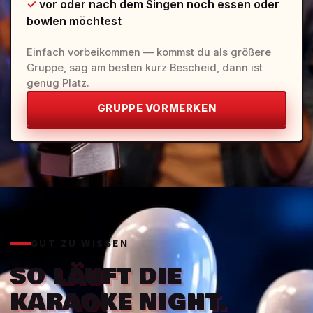
vor oder nach dem Singen noch essen oder
bowlen möchtest
Einfach vorbeikommen — kommst du als größere
Gruppe, sag am besten kurz Bescheid, dann ist
genug Platz.
GRUPPE VORMERKEN
GUT ZU WISSEN
SO LÄUFT DIE
KARAOKE NIGHT.