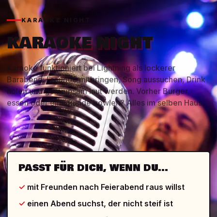
KARAOKE NIGHT
KARAOKE NIGHT
Karaoke funktioniert bei Lightning als lockerer
Barabend: Freunde mitbringen, Song aussuchen, Drink
holen und gemeinsam laut werden. Vorher Burger
essen oder eine Runde bowlen? Alles im selben Haus.
PASST FÜR DICH, WENN DU...
mit Freunden nach Feierabend raus willst
einen Abend suchst, der nicht steif ist