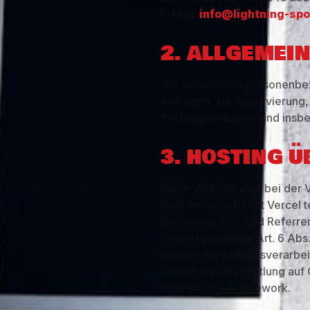
E-Mail:
info@lightning-spo
2. ALLGEMEIN
Wir verarbeiten personenbez
Anfragen, zur Reservierung, 
Rechtsgrundlagen sind insbes
3. HOSTING Ü
Diese Website wird bei der 
Website verarbeitet Vercel 
Betriebssystem und Referrer
(Rechtsgrundlage Art. 6 Abs. 
besteht ein Auftragsverarbe
erfolgt die Übermittlung au
Data Privacy Framework.