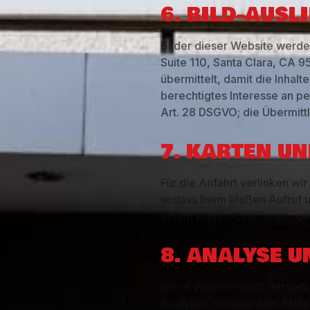
6. BILD-AUS
Bilder dieser Website werde
Suite 110, Santa Clara, CA 9
übermittelt, damit die Inhalt
berechtigtes Interesse an pe
Art. 28 DSGVO; die Übermittl
7. KARTEN U
Für die Anfahrt verlinken wir
sodass beim bloßen Aufruf u
einem Karten-Link folgst, g
8. ANALYSE 
Diese Website setzt
derzeit
Analytics, Google Ads, Meta