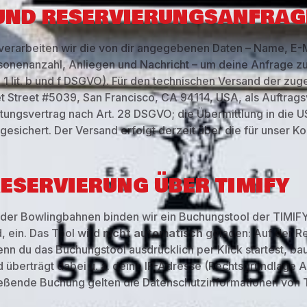
 UND RESERVIERUNGSANFRAG
 verarbeiten wir die von dir angegebenen Daten – Name, E-
onenanzahl, Anliegen und Nachricht – um deine Anfrage z
 1 lit. b und f DSGVO). Für den technischen Versand der zug
t Street #5039, San Francisco, CA 94114, USA, als Auftrags
tungsvertrag nach Art. 28 DSGVO; die Übermittlung in die U
esichert. Der Versand erfolgt derzeit über die für unser Ko
RESERVIERUNG ÜBER TIMIFY
 der Bowlingbahnen binden wir ein Buchungstool der TIMIF
 ein. Das Tool wird
nicht automatisch
geladen: Auf der R
enn du das Buchungstool ausdrücklich per Klick startest, ba
 überträgt dabei u. a. deine IP-Adresse (Rechtsgrundlage Art
ließende Buchung gelten die Datenschutzinformationen von T