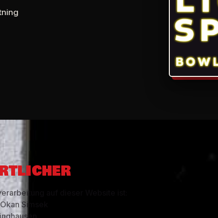
tning
RTLICHER
verarbeitung auf dieser Website ist:
r Okan Simsek
inghausen