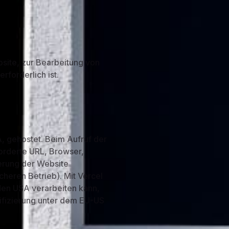
site, zur Bearbeitung von
rforderlich ist.
, gehostet. Beim Aufruf der
forderte URL, Browser,
ferung der Website
icheren Betrieb). Mit Vercel
den USA verarbeiten kann,
tifizierung unter dem EU-US