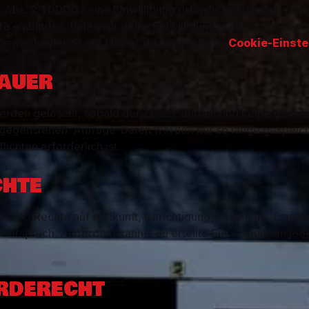
Abs. 2 TDDDG keine Einwilligung erforderlich ist. Sollten wi
ste einbinden, holen wir deine Einwilligung vorab über ein
en aktuellen Stand findest du auf der Seite
Cookie-Einste
DAUER
den gelöscht, sobald der Zweck entfällt und keine gesetz
gegenstehen. Anfrage-Daten werden nur so lange gespeiche
chten erforderlich ist.
CHTE
SGVO Rechte auf Auskunft, Berichtigung, Löschung, Einsch
derspruch. Außerdem kannst du erteilte Einwilligungen jede
RDERECHT