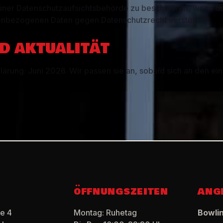
 einer Datenschutzaufsichtsbehörde zu beschweren, wenn du 
enbezogenen Daten gegen Datenschutzrecht verstößt.
ND AKTUALITÄT
ärung: Juni 2026. Wir passen sie an, sobald sich an den ei
ÖFFNUNGSZEITEN
ANG
e 4
Montag: Ruhetag
Bowli