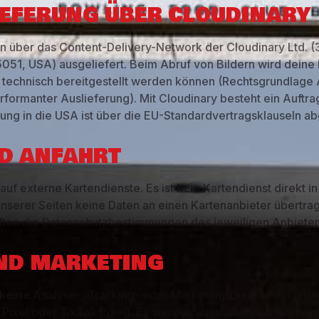
LIEFERUNG ÜBER CLOUDINARY
n über das Content-Delivery-Network der Cloudinary Ltd. 
5051, USA) ausgeliefert. Beim Abruf von Bildern wird deine
e technisch bereitgestellt werden können (Rechtsgrundlage Ar
rformanter Auslieferung). Mit Cloudinary besteht ein Auftr
ung in die USA ist über die EU-Standardvertragsklauseln ab
ND ANFAHRT
 auf externe Kartendienste. Es ist
kein
Kartendienst direkt in
nserer Seiten keine Daten an einen Kartenanbieter übertra
elten die Datenschutzbestimmungen des jeweiligen Anbieter
UND MARKETING
 keine
Analyse-, Tracking- oder Marketing-Dienste ein (in
 Pixel oder TikTok Pixel). Es werden ausschließlich techni