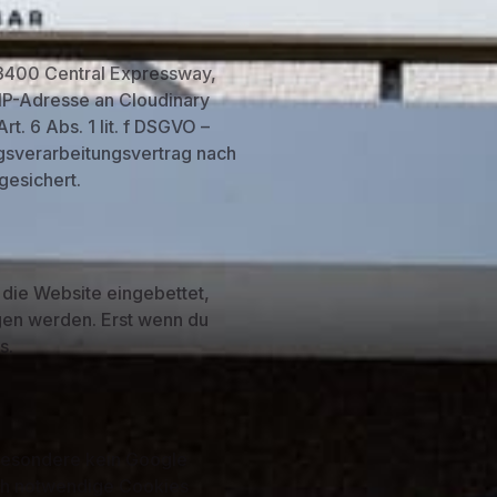
(3400 Central Expressway,
 IP-Adresse an Cloudinary
t. 6 Abs. 1 lit. f DSGVO –
agsverarbeitungsvertrag nach
gesichert.
 die Website eingebettet,
gen werden. Erst wenn du
s.
sbesondere kein Google
sch notwendige Cookies