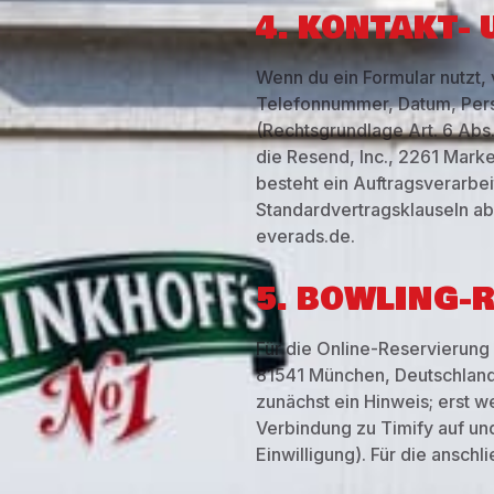
4. KONTAKT-
Wenn du ein Formular nutzt,
Telefonnummer, Datum, Pers
(Rechtsgrundlage Art. 6 Abs.
die Resend, Inc., 2261 Marke
besteht ein Auftragsverarbei
Standardvertragsklauseln abg
everads.de.
5. BOWLING-
Für die Online-Reservierung
81541 München, Deutschland,
zunächst ein Hinweis; erst w
Verbindung zu Timify auf und
Einwilligung). Für die ansch