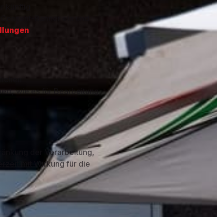
r künftig
en Consent-Banner ein und
llungen
.
lichen
rt, wie es für Bearbeitung,
ränkung der Verarbeitung,
rzeit mit Wirkung für die