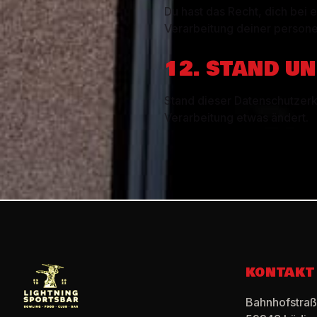
Du hast das Recht, dich bei
Verarbeitung deiner person
12. STAND U
Stand dieser Datenschutzerkl
Verarbeitung etwas ändert.
KONTAKT
Bahnhofstraß