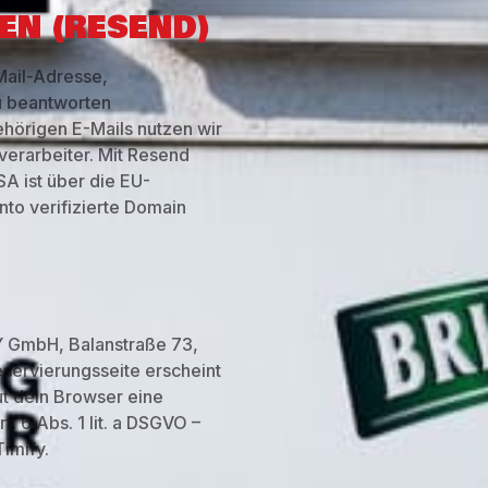
EN (RESEND)
Mail-Adresse,
u beantworten
ehörigen E-Mails nutzen wir
verarbeiter. Mit Resend
SA ist über die EU-
nto verifizierte Domain
Y GmbH, Balanstraße 73,
eservierungsseite erscheint
ut dein Browser eine
. 6 Abs. 1 lit. a DSGVO –
imify.