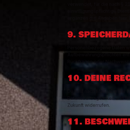
verwendet, für die nach § 25 
einwilligungspflichtige Dien
ergänzen die Angaben hier. D
9. SPEICHER
Personenbezogene Daten wer
Aufbewahrungspflichten ent
Rückfragen oder Nachweispfli
10. DEINE RE
Du hast nach Maßgabe der D
Datenübertragbarkeit und Wi
Zukunft widerrufen.
11. BESCHWE