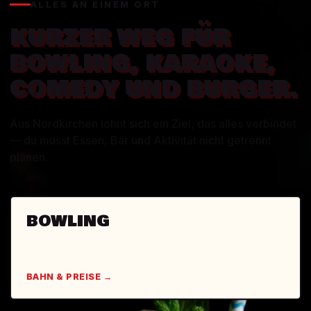
ALLES AN EINEM ORT
KURZER WEG FÜR
BOWLING, KARAOKE,
COMEDY UND BURGER.
Aus Nordkirchen lohnt sich ein Ziel, das alles verbindet
— du musst Essen, Bar und Aktivität nicht getrennt
planen.
BOWLING
BAHN & PREISE →