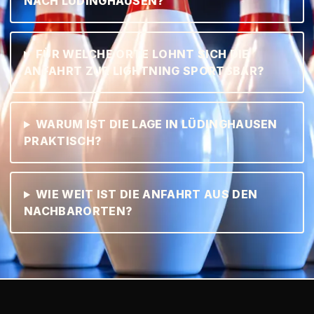
NACH LÜDINGHAUSEN?
FÜR WELCHE ORTE LOHNT SICH DIE
ANFAHRT ZUR LIGHTNING SPORTSBAR?
WARUM IST DIE LAGE IN LÜDINGHAUSEN
PRAKTISCH?
WIE WEIT IST DIE ANFAHRT AUS DEN
NACHBARORTEN?