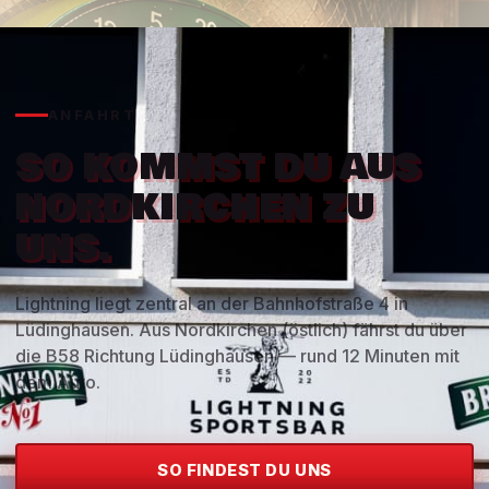
ANFAHRT
SO KOMMST DU AUS
NORDKIRCHEN ZU
UNS.
Lightning liegt zentral an der Bahnhofstraße 4 in
Lüdinghausen. Aus Nordkirchen (östlich) fährst du über
die B58 Richtung Lüdinghausen — rund 12 Minuten mit
dem Auto.
SO FINDEST DU UNS