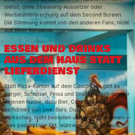
siehst, ohne Streaming-Aussetzer oder
Werbeunterbrechung auf dem Second Screen.
Die Stimmung kommt von den anderen Fans, nicht
aus einer Konserve.
ESSEN UND DRINKS
AUS DEM HAUS STATT
LIEFERDIENST
Statt Pizza-Karton auf dem Couchtisch gibt es
Burger, Schnitzel, Pinsa und Snacks frisch aus der
eigenen Küche, dazu Bier, Cocktails und
Softdrinks von zwei Bars. Du musst nicht
vorkochen, nicht bestellen und nicht aufräumen —
alles passiert vor Ort, während das Spiel läuft.