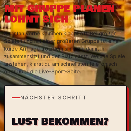
MIT GRUPPE PLANEN
LOHNT SICH
Spontan vorbeikommen klappt oft. Bei großen
Spielen und mit einer größeren Gruppe ist eine
kurze Anfrage trotzdem sinnvoll, damit ihr
zusammensitzt und der Platz passt. Welche Spiele
anstehen, klärst du am schnellsten telefonisch
oder über die Live-Sport-Seite.
NÄCHSTER SCHRITT
LUST BEKOMMEN?