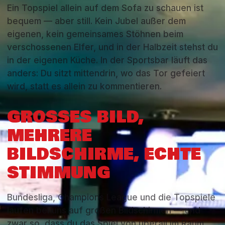
Ein Topspiel allein auf dem Sofa zu schauen ist
bequem — aber still. Kein Jubel außer dem
eigenen, kein gemeinsames Stöhnen beim
verschossenen Elfer, und in der Halbzeit stehst du
in der eigenen Küche. In der Sportsbar läuft das
anders: Du sitzt mittendrin, wo das Tor gefeiert
wird, statt es allein zu kommentieren.
GROSSES BILD, M
EHRERE B
ILDSCHIRME, ECHTE S
TIMMUNG
Bundesliga, Champions League und die Topspiele
laufen bei uns auf großen Bildschirmen — und
zwar so, dass du das Spiel von überall im Raum